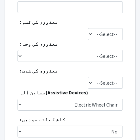
معذوری کی قسم :
معذوری کی وجہ :
معذوری کی شدت :
(Assistive Devices)معاون آلہ
کام کے لئے موزوں :