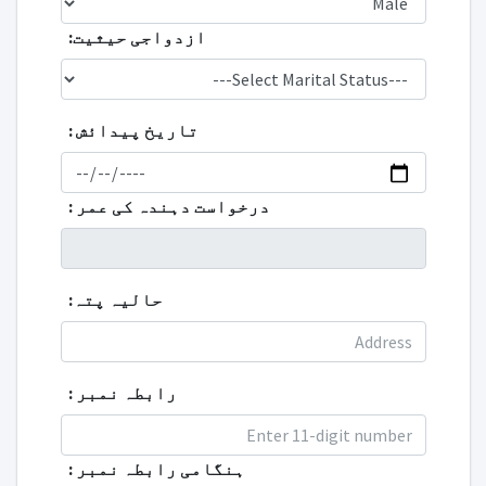
ازدواجی حیثیت:
تاريخ پيدائش :
درخواست دہندہ کی عمر :
حالیہ پتہ:
رابطہ نمبر :
ہنگامی رابطہ نمبر :