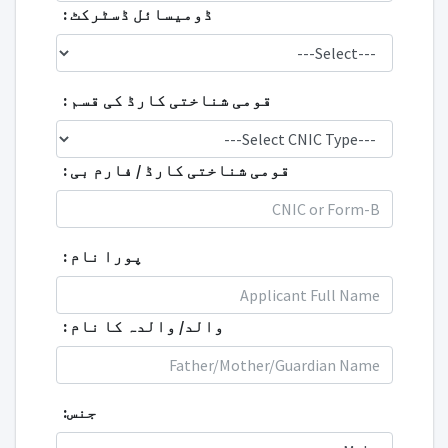
ڈومیسائل ڈسٹرکٹ :
قومی شناختی کارڈ کی قسم :
قومی شناختی کارڈ / فارم بی :
پورا نام :
والد/ والدہ کا نام :
جنس: