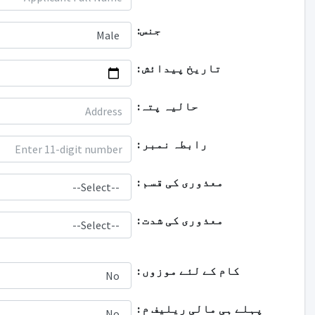
جنس:
تاريخ پيدائش :
حالیہ پتہ:
رابطہ نمبر :
معذوری کی قسم :
معذوری کی شدت :
کام کے لئے موزوں :
پہلے ہی مالی ریلیف م :