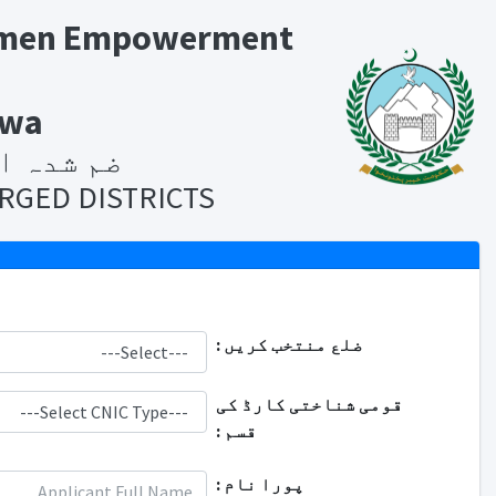
 Women Empowerment
hwa
ضم شدہ ا
RGED DISTRICTS
ضلع منتخب کریں :
قومی شناختی کارڈ کی
قسم :
پورا نام :