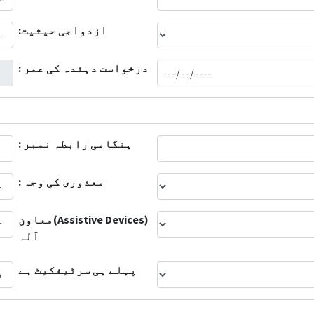
ازدواجی حیثیت:
درخواست دہندہ کی عمر :
ہنگامی رابطہ نمبر :
معذوری کی وجہ :
(Assistive Devices)معاون
آلہ
پہلے ہی سرٹیفکیٹ ہے